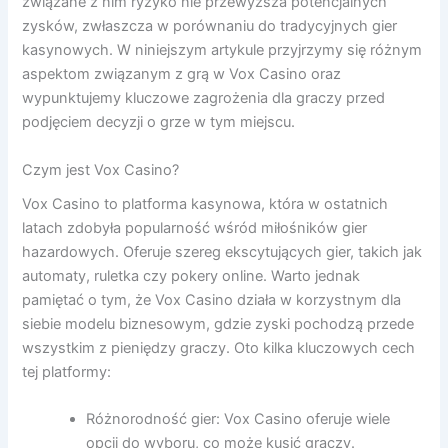
związane z nim ryzyko nie przewyższa potencjalnych
zysków, zwłaszcza w porównaniu do tradycyjnych gier
kasynowych. W niniejszym artykule przyjrzymy się różnym
aspektom związanym z grą w Vox Casino oraz
wypunktujemy kluczowe zagrożenia dla graczy przed
podjęciem decyzji o grze w tym miejscu.
Czym jest Vox Casino?
Vox Casino to platforma kasynowa, która w ostatnich
latach zdobyła popularność wśród miłośników gier
hazardowych. Oferuje szereg ekscytujących gier, takich jak
automaty, ruletka czy pokery online. Warto jednak
pamiętać o tym, że Vox Casino działa w korzystnym dla
siebie modelu biznesowym, gdzie zyski pochodzą przede
wszystkim z pieniędzy graczy. Oto kilka kluczowych cech
tej platformy:
Różnorodność gier: Vox Casino oferuje wiele
opcji do wyboru, co może kusić graczy.