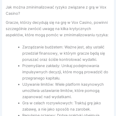
Jak można zminimalizować ryzyko związane z grą w Vox
Casino?
Gracze, którzy decydują się na grę w Vox Casino, powinni
szczególnie zwrócić uwagę na kilka krytycznych
aspektów, które mogą pomóc w zminimalizowaniu ryzyka:
Zarządzanie budżetem: Ważne jest, aby ustalić
przedział finansowy, w którym gracze będą się
poruszać oraz ściśle kontrolować wydatki.
Przemyślane zakłady: Unikaj podejmowania
impulsywnych decyzji, które mogą prowadzić do
przegranego kapitału.
Używanie limitów: Wiele platform kasynowych
umożliwia ustawianie limitów, które pomogą
zapanować nad wydatkami.
Gra w celach rozrywkowych: Traktuj grę jako
zabawę, a nie jako sposób na zarobek.
Regularne przerwy: Dobre praktyki obejmują