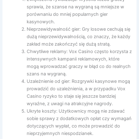
sprawia, że szanse na wygraną są mniejsze w
porównaniu do mniej popularnych gier
kasynowych.
Nieprzewidywalność gier: Gry losowe cechują się
dużą nieprzewidywalnością, co znaczy, że każdy
zakład może zakończyć się dużą stratą.
Chwytliwe reklamy: Vox Casino często korzysta z
intensywnych kampanii reklamowych, które
mogą wprowadzać graczy w błąd co do realnych
szans na wygraną.
Uzależnienie od gier: Rozgrywki kasynowe mogą
prowadzić do uzależnienia, a w przypadku Vox
Casino ryzyko to staje się jeszcze bardziej
wyraźne, z uwagi na atrakcyjne nagrody.
Ukryte koszty: Użytkownicy mogą nie zdawać
sobie sprawy z dodatkowych opłat czy wymagań
dotyczących wypłat, co może prowadzić do
nieprzyjemnych niespodzianek.