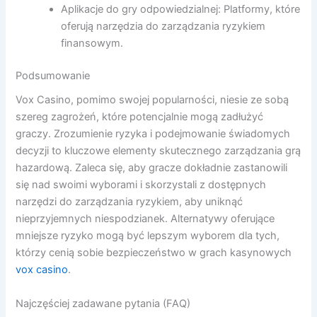
Aplikacje do gry odpowiedzialnej: Platformy, które
oferują narzędzia do zarządzania ryzykiem
finansowym.
Podsumowanie
Vox Casino, pomimo swojej popularności, niesie ze sobą
szereg zagrożeń, które potencjalnie mogą zadłużyć
graczy. Zrozumienie ryzyka i podejmowanie świadomych
decyzji to kluczowe elementy skutecznego zarządzania grą
hazardową. Zaleca się, aby gracze dokładnie zastanowili
się nad swoimi wyborami i skorzystali z dostępnych
narzędzi do zarządzania ryzykiem, aby uniknąć
nieprzyjemnych niespodzianek. Alternatywy oferujące
mniejsze ryzyko mogą być lepszym wyborem dla tych,
którzy cenią sobie bezpieczeństwo w grach kasynowych
vox casino
.
Najczęściej zadawane pytania (FAQ)