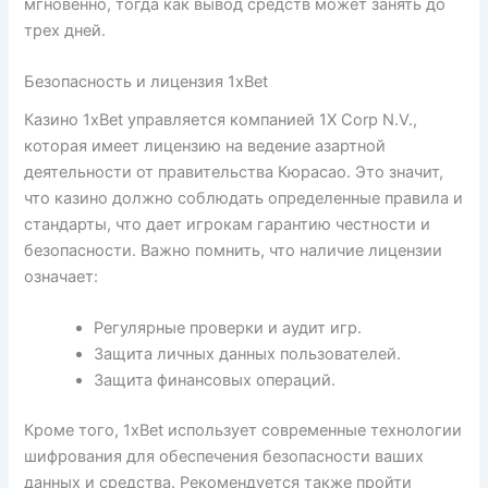
мгновенно, тогда как вывод средств может занять до
трех дней.
Безопасность и лицензия 1xBet
Казино 1xBet управляется компанией 1X Corp N.V.,
которая имеет лицензию на ведение азартной
деятельности от правительства Кюрасао. Это значит,
что казино должно соблюдать определенные правила и
стандарты, что дает игрокам гарантию честности и
безопасности. Важно помнить, что наличие лицензии
означает:
Регулярные проверки и аудит игр.
Защита личных данных пользователей.
Защита финансовых операций.
Кроме того, 1xBet использует современные технологии
шифрования для обеспечения безопасности ваших
данных и средства. Рекомендуется также пройти