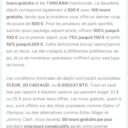
tours gratuits
et les
1 000 BAN
mentionnés. Le deuxième
dépôt correspond également à
500 €
avec
100 tours
gratuits
, tandis que le troisième vous offre un dernier coup
de pouce de
500 €
. Pour les amateurs de paris sportifs,
sachez qu’un package séparé existe, offrant
100% jusqu’à
100 €
sur le premier dépôt, puis
75% jusqu’à 150 €
et enfin
50% jusqu’à 200 €
. Cette dichotomie bonus casino/sports
est un atout, car elle s’adapte à différentes préférences de
jeu, là où de nombreux opérateurs n’offrent qu’un seul type
de bonus.
Les conditions minimales de dépôt sont plutôt accessibles:
15 EUR
,
20 CAD/AUD
, ou
0.000337 BTC
. C’est un seuil
bas par rapport à d’autres casinos qui peuvent exiger 20 €
ou 25 € pour activer leurs offres. Les tours gratuits, quant à
eux, sont offerts sur des titres populaires comme
Gates of
Olympus
, ou des alternatives comme
Aztec Magic
et
Johnny Cash
. Vous recevez
50 tours gratuits par jour
pendant
cinq jours consécutifs
après votre premier