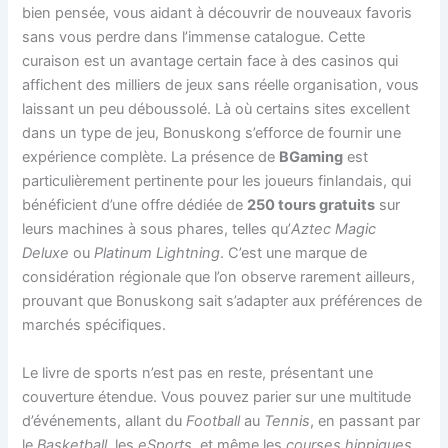
bien pensée, vous aidant à découvrir de nouveaux favoris
sans vous perdre dans l’immense catalogue. Cette
curaison est un avantage certain face à des casinos qui
affichent des milliers de jeux sans réelle organisation, vous
laissant un peu déboussolé. Là où certains sites excellent
dans un type de jeu, Bonuskong s’efforce de fournir une
expérience complète. La présence de
BGaming
est
particulièrement pertinente pour les joueurs finlandais, qui
bénéficient d’une offre dédiée de
250 tours gratuits
sur
leurs machines à sous phares, telles qu’
Aztec Magic
Deluxe
ou
Platinum Lightning
. C’est une marque de
considération régionale que l’on observe rarement ailleurs,
prouvant que Bonuskong sait s’adapter aux préférences de
marchés spécifiques.
Le livre de sports n’est pas en reste, présentant une
couverture étendue. Vous pouvez parier sur une multitude
d’événements, allant du
Football
au
Tennis
, en passant par
le
Basketball
, les
eSports
, et même les
courses hippiques
.