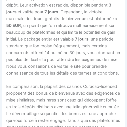
dépôt. Leur activation est rapide, disponible pendant
3
jours
et valide pour
7 jours
. Cependant, la victoire
maximale des tours gratuits de bienvenue est plafonnée à
50 EUR
, un point que l’on retrouve malheureusement sur
beaucoup de plateformes et qui limite le potentiel de gain
initial. Le package entier est valable
7 jours
, une période
standard que l’on croise fréquemment, mais certains
concurrents offrent 14 ou même 30 jours, vous donnant un
peu plus de flexibilité pour atteindre les exigences de mise.
Nous vous conseillons de visiter le site pour prendre
connaissance de tous les détails des termes et conditions.
En comparaison, la plupart des casinos Curacao-licensed
proposent des bonus de bienvenue avec des exigences de
mise similaires, mais rares sont ceux qui découpent l’offre
en trois dépôts distincts avec une telle générosité cumulée.
Le déverrouillage séquentiel des bonus est une approche
qui vous force à rester engagé. Tandis que des plateformes