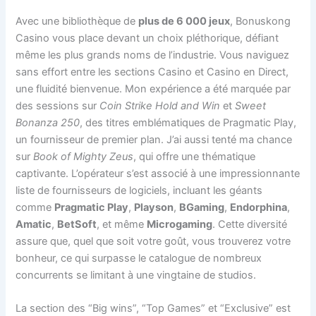
Avec une bibliothèque de
plus de 6 000 jeux
, Bonuskong
Casino vous place devant un choix pléthorique, défiant
même les plus grands noms de l’industrie. Vous naviguez
sans effort entre les sections Casino et Casino en Direct,
une fluidité bienvenue. Mon expérience a été marquée par
des sessions sur
Coin Strike Hold and Win
et
Sweet
Bonanza 250
, des titres emblématiques de Pragmatic Play,
un fournisseur de premier plan. J’ai aussi tenté ma chance
sur
Book of Mighty Zeus
, qui offre une thématique
captivante. L’opérateur s’est associé à une impressionnante
liste de fournisseurs de logiciels, incluant les géants
comme
Pragmatic Play
,
Playson
,
BGaming
,
Endorphina
,
Amatic
,
BetSoft
, et même
Microgaming
. Cette diversité
assure que, quel que soit votre goût, vous trouverez votre
bonheur, ce qui surpasse le catalogue de nombreux
concurrents se limitant à une vingtaine de studios.
La section des “Big wins”, “Top Games” et “Exclusive” est