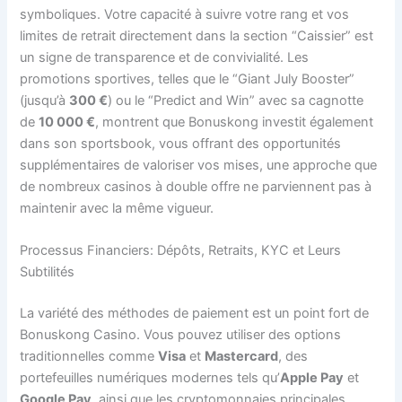
symboliques. Votre capacité à suivre votre rang et vos
limites de retrait directement dans la section “Caissier” est
un signe de transparence et de convivialité. Les
promotions sportives, telles que le “Giant July Booster”
(jusqu’à
300 €
) ou le “Predict and Win” avec sa cagnotte
de
10 000 €
, montrent que Bonuskong investit également
dans son sportsbook, vous offrant des opportunités
supplémentaires de valoriser vos mises, une approche que
de nombreux casinos à double offre ne parviennent pas à
maintenir avec la même vigueur.
Processus Financiers: Dépôts, Retraits, KYC et Leurs
Subtilités
La variété des méthodes de paiement est un point fort de
Bonuskong Casino. Vous pouvez utiliser des options
traditionnelles comme
Visa
et
Mastercard
, des
portefeuilles numériques modernes tels qu’
Apple Pay
et
Google Pay
, ainsi que les cryptomonnaies principales