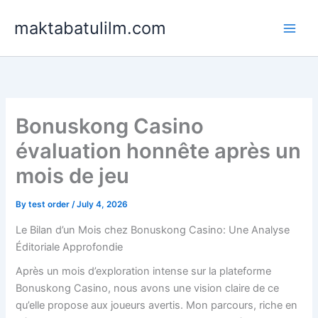
Skip
maktabatulilm.com
to
content
Bonuskong Casino
évaluation honnête après un
mois de jeu
By
test order
/
July 4, 2026
Le Bilan d’un Mois chez Bonuskong Casino: Une Analyse
Éditoriale Approfondie
Après un mois d’exploration intense sur la plateforme
Bonuskong Casino, nous avons une vision claire de ce
qu’elle propose aux joueurs avertis. Mon parcours, riche en