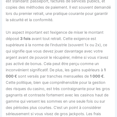
est standard: passeport, factures de services publics, et
copies des méthodes de paiement. Il est souvent demandé
lors du premier retrait, une pratique courante pour garantir
la sécurité et la conformité.
Un aspect important est l’exigence de miser le montant
déposé
3 fois
avant tout retrait. Cette exigence est
supérieure à la norme de l’industrie (souvent 1x ou 2x), ce
qui signifie que vous devez jouer davantage avec votre
argent avant de pouvoir le récupérer, même si vous n’avez
pas activé de bonus. Cela peut être perçu comme un
inconvénient significatif. De plus, les gains supérieurs à
1
000 €
sont versés par tranches mensuelles de
1 000 €
.
Cette politique, bien que compréhensible pour la gestion
des risques du casino, est très contraignante pour les gros
gagnants et contraste fortement avec les casinos haut de
gamme qui versent les sommes en une seule fois ou sur
des périodes plus courtes. C’est un point à considérer
sérieusement si vous visez de gros jackpots. Les frais