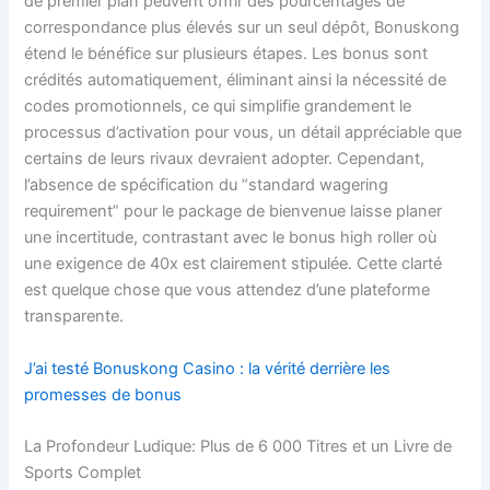
de premier plan peuvent offrir des pourcentages de
correspondance plus élevés sur un seul dépôt, Bonuskong
étend le bénéfice sur plusieurs étapes. Les bonus sont
crédités automatiquement, éliminant ainsi la nécessité de
codes promotionnels, ce qui simplifie grandement le
processus d’activation pour vous, un détail appréciable que
certains de leurs rivaux devraient adopter. Cependant,
l’absence de spécification du “standard wagering
requirement” pour le package de bienvenue laisse planer
une incertitude, contrastant avec le bonus high roller où
une exigence de 40x est clairement stipulée. Cette clarté
est quelque chose que vous attendez d’une plateforme
transparente.
J’ai testé Bonuskong Casino : la vérité derrière les
promesses de bonus
La Profondeur Ludique: Plus de 6 000 Titres et un Livre de
Sports Complet