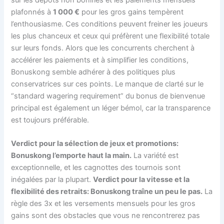
plafonnés à
1 000 €
pour les gros gains tempèrent
l’enthousiasme. Ces conditions peuvent freiner les joueurs
les plus chanceux et ceux qui préfèrent une flexibilité totale
sur leurs fonds. Alors que les concurrents cherchent à
accélérer les paiements et à simplifier les conditions,
Bonuskong semble adhérer à des politiques plus
conservatrices sur ces points. Le manque de clarté sur le
“standard wagering requirement” du bonus de bienvenue
principal est également un léger bémol, car la transparence
est toujours préférable.
Verdict pour la sélection de jeux et promotions:
Bonuskong l’emporte haut la main.
La variété est
exceptionnelle, et les cagnottes des tournois sont
inégalées par la plupart.
Verdict pour la vitesse et la
flexibilité des retraits: Bonuskong traîne un peu le pas.
La
règle des 3x et les versements mensuels pour les gros
gains sont des obstacles que vous ne rencontrerez pas